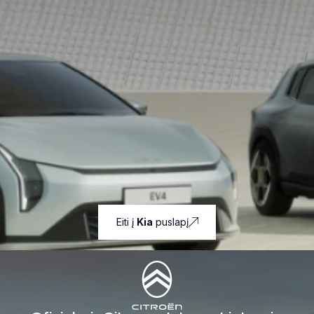
Eiti į
Kia
puslapį