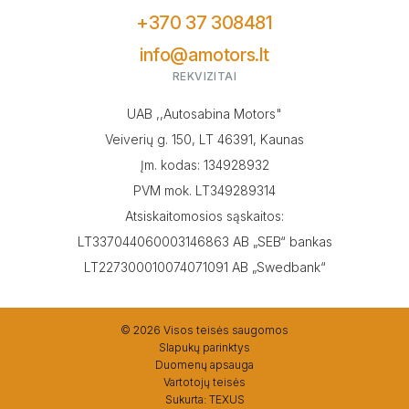
+370 37 308481
info@amotors.lt
REKVIZITAI
UAB ,,Autosabina Motors"
Veiverių g. 150, LT 46391, Kaunas
Įm. kodas: 134928932
PVM mok. LT349289314
Atsiskaitomosios sąskaitos:
LT337044060003146863 AB „SEB“ bankas
LT227300010074071091 AB „Swedbank“
© 2026 Visos teisės saugomos
Slapukų parinktys
Duomenų apsauga
Vartotojų teisės
Sukurta:
TEXUS