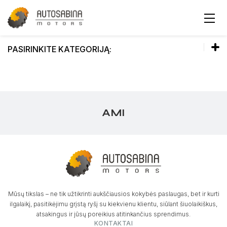
PASIRINKITE KATEGORIJĄ:
Gauti pasiūlymą
Bandomasis važiavimas
AMI
Automobilio konfigūratorius
Mūsų tikslas – ne tik užtikrinti aukščiausios kokybės paslaugas, bet ir kurti
ilgalaikį, pasitikėjimu grįstą ryšį su kiekvienu klientu, siūlant šiuolaikiškus,
atsakingus ir jūsų poreikius atitinkančius sprendimus.
KONTAKTAI